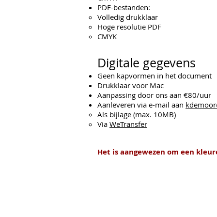
PDF-bestanden:
Volledig drukklaar
Hoge resolutie PDF
CMYK
Digitale gegevens
Geen kapvormen in het document
Drukklaar voor Mac
Aanpassing door ons aan €80/uur
Aanleveren via e-mail aan
kdemoor
Als bijlage (max. 10MB)
Via
WeTransfer
Het is aangewezen om een kleure
The Box and Beermat Company